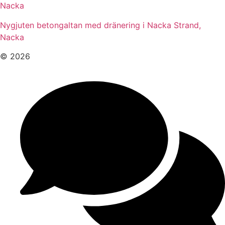
Nacka
Nygjuten betongaltan med dränering i Nacka Strand,
Nacka
© 2026