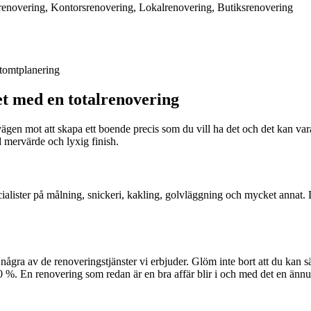
renovering, Kontorsrenovering, Lokalrenovering, Butiksrenovering
 tomtplanering
t med en totalrenovering
en mot att skapa ett boende precis som du vill ha det och det kan vara e
 mervärde och lyxig finish.
lister på målning, snickeri, kakling, golvläggning och mycket annat. Det
er några av de renoveringstjänster vi erbjuder. Glöm inte bort att du kan
 %. En renovering som redan är en bra affär blir i och med det en ännu b