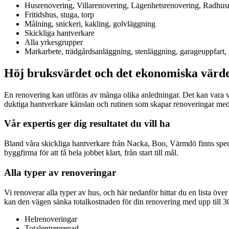
Husrenovering, Villarenovering, Lägenhetsrenovering, Radhus
Fritidshus, stuga, torp
Målning, snickeri, kakling, golvläggning
Skickliga hantverkare
Alla yrkesgrupper
Markarbete, trädgårdsanläggning, stenläggning, garageuppfart,
Höj bruksvärdet och det ekonomiska värde
En renovering kan utföras av många olika anledningar. Det kan vara väg
duktiga hantverkare känslan och rutinen som skapar renoveringar med
Vår expertis ger dig resultatet du vill ha
Bland våra skickliga hantverkare från Nacka, Boo, Värmdö finns specia
byggfirma för att få hela jobbet klart, från start till mål.
Alla typer av renoveringar
Vi renoverar alla typer av hus, och här nedanför hittar du en lista öv
kan den vägen sänka totalkostnaden för din renovering med upp till 30
Helrenoveringar
Totalentreprenad